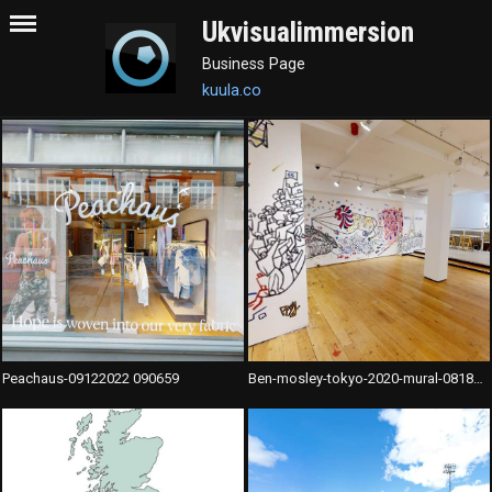
Ukvisualimmersion
Business Page
kuula.co
Peachaus-09122022 090659
Ben-mosley-tokyo-2020-mural-08182021 121608