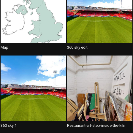
Map
360 sky edit
360 sky 1
Restaurant-art-step-inside-the-kiln