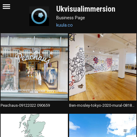
Ukvisualimmersion
Business Page
kuula.co
Peachaus-09122022 090659
Ben-mosley-tokyo-2020-mural-08182021 121608