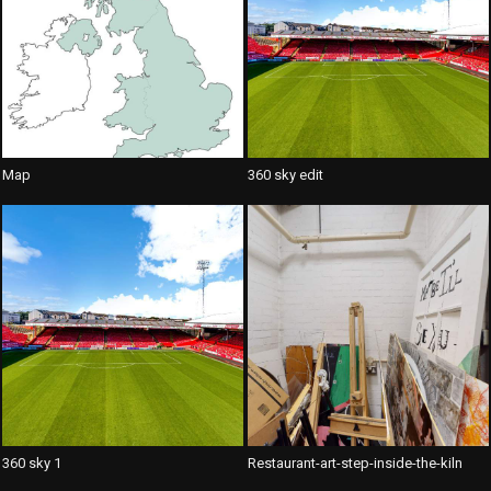
Map
360 sky edit
360 sky 1
Restaurant-art-step-inside-the-kiln